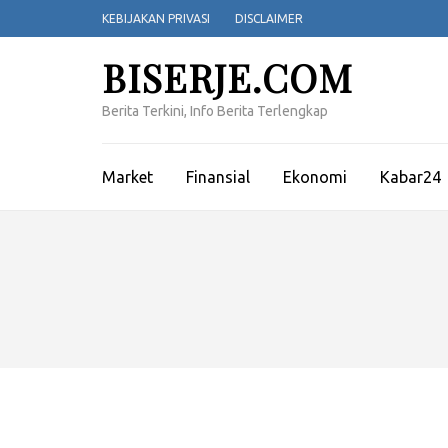
Lompat
KEBIJAKAN PRIVASI
DISCLAIMER
ke
konten
BISERJE.COM
(Tekan
Enter)
Berita Terkini, Info Berita Terlengkap
Market
Finansial
Ekonomi
Kabar24