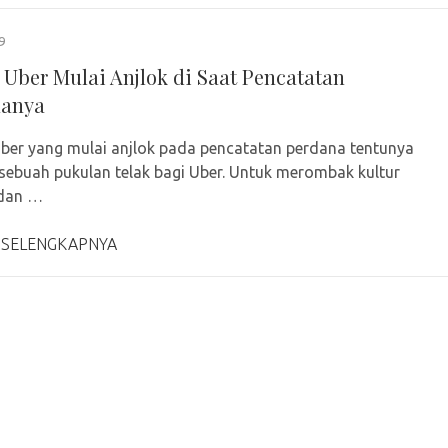
9
Uber Mulai Anjlok di Saat Pencatatan
nanya
er yang mulai anjlok pada pencatatan perdana tentunya
sebuah pukulan telak bagi Uber. Untuk merombak kultur
 dan …
 SELENGKAPNYA