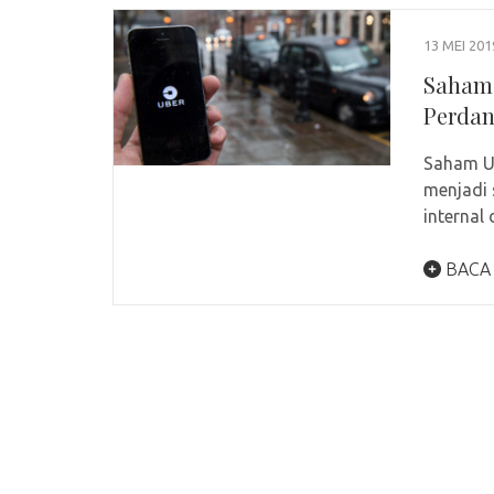
13 MEI 201
Saham 
Perda
Saham Ub
menjadi 
internal
BACA