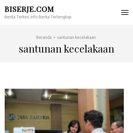
Lompat
BISERJE.COM
ke
Berita Terkini, Info Berita Terlengkap
konten
(Tekan
Enter)
Beranda
>
santunan kecelakaan
santunan kecelakaan