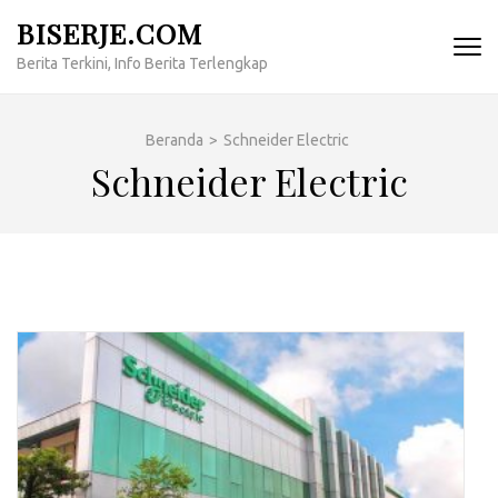
Lompat
BISERJE.COM
ke
Berita Terkini, Info Berita Terlengkap
konten
(Tekan
Enter)
Beranda
>
Schneider Electric
Schneider Electric