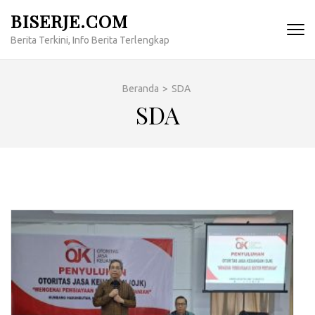
Lompat
BISERJE.COM
ke
Berita Terkini, Info Berita Terlengkap
konten
(Tekan
Enter)
Beranda
>
SDA
SDA