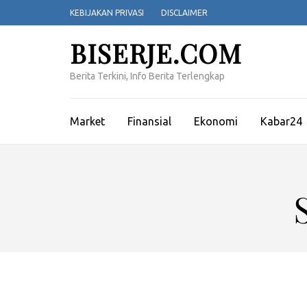
Lompat
KEBIJAKAN PRIVASI
DISCLAIMER
ke
konten
BISERJE.COM
(Tekan
Enter)
Berita Terkini, Info Berita Terlengkap
Market
Finansial
Ekonomi
Kabar24