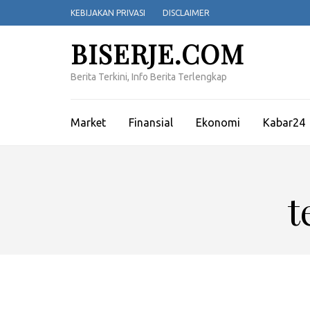
Lompat
KEBIJAKAN PRIVASI
DISCLAIMER
ke
konten
BISERJE.COM
(Tekan
Enter)
Berita Terkini, Info Berita Terlengkap
Market
Finansial
Ekonomi
Kabar24
t