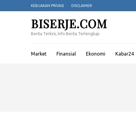
Lompat
KEBIJAKAN PRIVASI
DISCLAIMER
ke
konten
BISERJE.COM
(Tekan
Enter)
Berita Terkini, Info Berita Terlengkap
Market
Finansial
Ekonomi
Kabar24