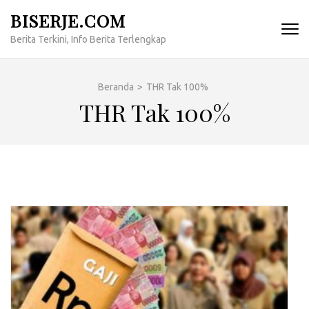
Lompat
BISERJE.COM
ke
Berita Terkini, Info Berita Terlengkap
konten
(Tekan
Enter)
Beranda
>
THR Tak 100%
THR Tak 100%