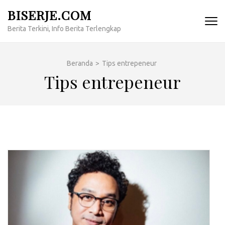
Lompat
BISERJE.COM
ke
Berita Terkini, Info Berita Terlengkap
konten
(Tekan
Enter)
Beranda
>
Tips entrepeneur
Tips entrepeneur