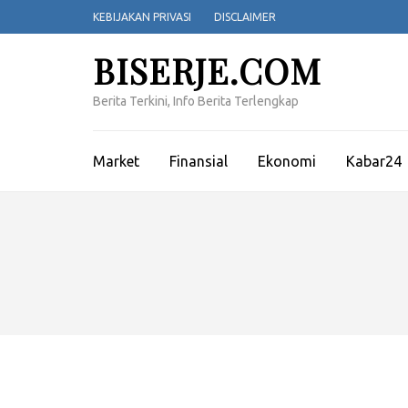
Lompat
KEBIJAKAN PRIVASI
DISCLAIMER
ke
konten
BISERJE.COM
(Tekan
Enter)
Berita Terkini, Info Berita Terlengkap
Market
Finansial
Ekonomi
Kabar24