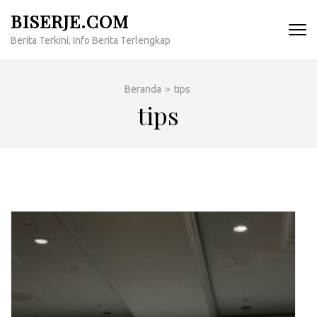
Lompat
BISERJE.COM
ke
Berita Terkini, Info Berita Terlengkap
konten
(Tekan
Enter)
Beranda
>
tips
tips