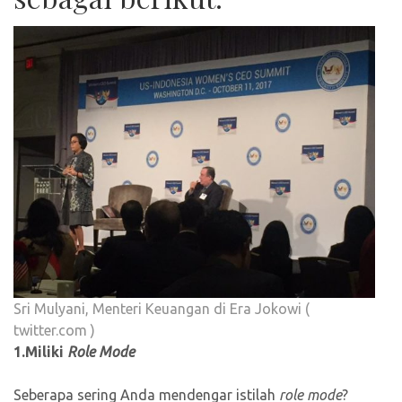
Sri Mulyani, Menteri Keuangan di Era Jokowi (
twitter.com )
1.Miliki
Role Mode
Seberapa sering Anda mendengar istilah
role mode
?