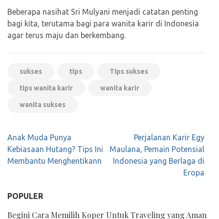
Beberapa nasihat Sri Mulyani menjadi catatan penting
bagi kita, terutama bagi para wanita karir di Indonesia
agar terus maju dan berkembang.
sukses
tips
Tips sukses
tips wanita karir
wanita karir
wanita sukses
Navigasi
Anak Muda Punya
Perjalanan Karir Egy
pos
Kebiasaan Hutang? Tips Ini
Maulana, Pemain Potensial
Membantu Menghentikann
Indonesia yang Berlaga di
Eropa
POPULER
Begini Cara Memilih Koper Untuk Traveling yang Aman