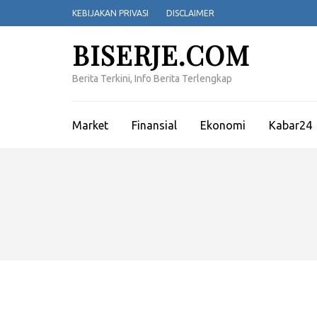
Lompat
KEBIJAKAN PRIVASI
DISCLAIMER
ke
konten
BISERJE.COM
(Tekan
Enter)
Berita Terkini, Info Berita Terlengkap
Market
Finansial
Ekonomi
Kabar24