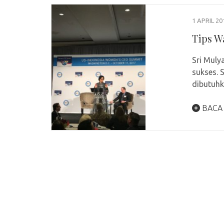
1 APRIL 20
Tips W
Sri Muly
sukses. 
dibutuh
BACA