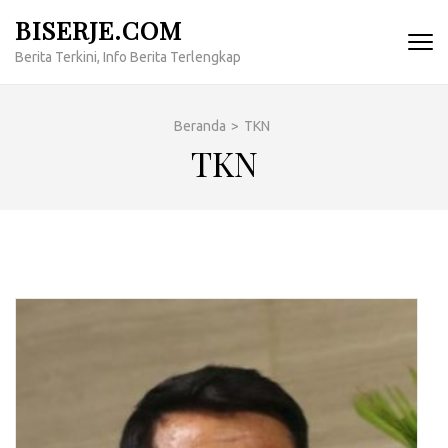
Lompat
BISERJE.COM
ke
Berita Terkini, Info Berita Terlengkap
konten
(Tekan
Enter)
Beranda
>
TKN
TKN