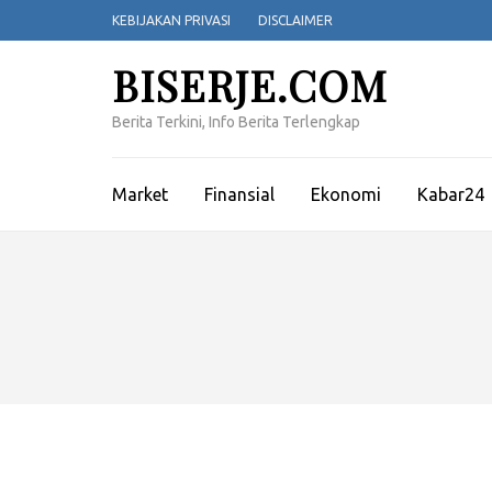
Lompat
KEBIJAKAN PRIVASI
DISCLAIMER
ke
konten
BISERJE.COM
(Tekan
Enter)
Berita Terkini, Info Berita Terlengkap
Market
Finansial
Ekonomi
Kabar24