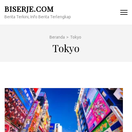
Lompat
BISERJE.COM
ke
Berita Terkini, Info Berita Terlengkap
konten
(Tekan
Enter)
Beranda
>
Tokyo
Tokyo