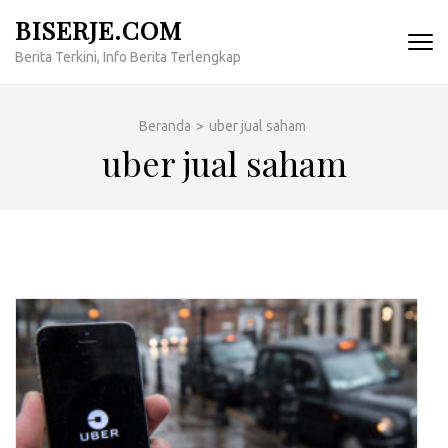
Lompat
BISERJE.COM
ke
Berita Terkini, Info Berita Terlengkap
konten
(Tekan
Enter)
Beranda
>
uber jual saham
uber jual saham