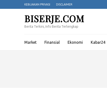
Lompat
KEBIJAKAN PRIVASI
DISCLAIMER
ke
konten
BISERJE.COM
(Tekan
Enter)
Berita Terkini, Info Berita Terlengkap
Market
Finansial
Ekonomi
Kabar24