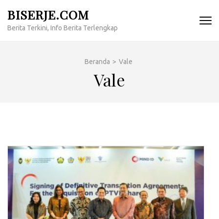
Lompat
BISERJE.COM
ke
Berita Terkini, Info Berita Terlengkap
konten
(Tekan
Enter)
Beranda
>
Vale
Vale