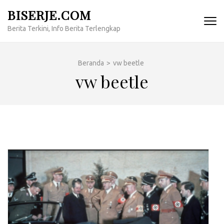
Lompat
BISERJE.COM
ke
Berita Terkini, Info Berita Terlengkap
konten
(Tekan
Enter)
Beranda
>
vw beetle
vw beetle