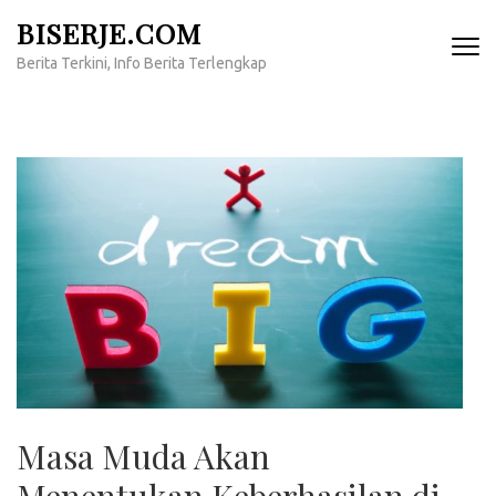
Lompat
BISERJE.COM
ke
Berita Terkini, Info Berita Terlengkap
konten
(Tekan
Enter)
Masa Muda Akan
Menentukan Keberhasilan di