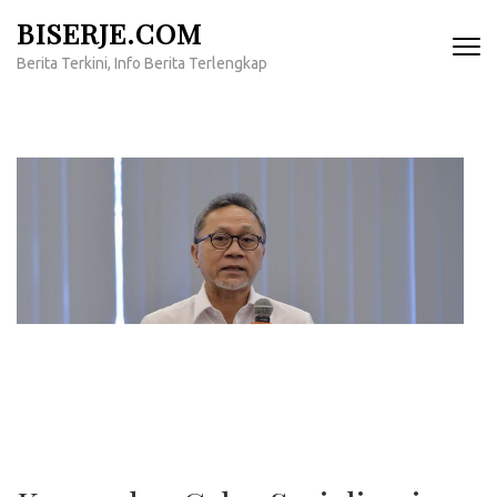
Lompat
BISERJE.COM
ke
Berita Terkini, Info Berita Terlengkap
konten
(Tekan
Enter)