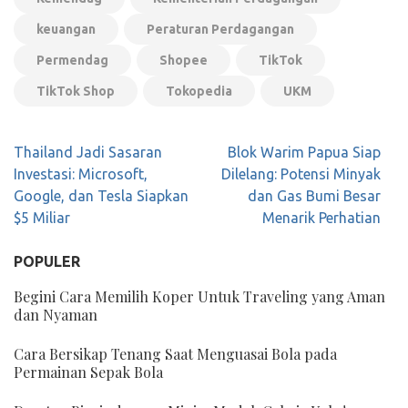
keuangan
Peraturan Perdagangan
Permendag
Shopee
TikTok
TikTok Shop
Tokopedia
UKM
Navigasi
Thailand Jadi Sasaran
Blok Warim Papua Siap
pos
Investasi: Microsoft,
Dilelang: Potensi Minyak
Google, dan Tesla Siapkan
dan Gas Bumi Besar
$5 Miliar
Menarik Perhatian
POPULER
Begini Cara Memilih Koper Untuk Traveling yang Aman
dan Nyaman
Cara Bersikap Tenang Saat Menguasai Bola pada
Permainan Sepak Bola