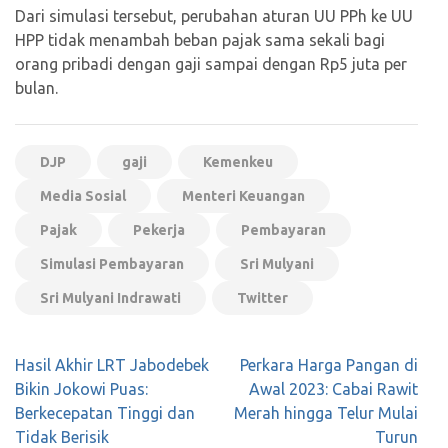
Dari simulasi tersebut, perubahan aturan UU PPh ke UU
HPP tidak menambah beban pajak sama sekali bagi
orang pribadi dengan gaji sampai dengan Rp5 juta per
bulan.
DJP
gaji
Kemenkeu
Media Sosial
Menteri Keuangan
Pajak
Pekerja
Pembayaran
Simulasi Pembayaran
Sri Mulyani
Sri Mulyani Indrawati
Twitter
Navigasi
Hasil Akhir LRT Jabodebek
Perkara Harga Pangan di
pos
Bikin Jokowi Puas:
Awal 2023: Cabai Rawit
Berkecepatan Tinggi dan
Merah hingga Telur Mulai
Tidak Berisik
Turun