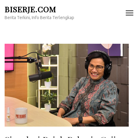
Lompat
BISERJE.COM
ke
Berita Terkini, Info Berita Terlengkap
konten
(Tekan
Enter)