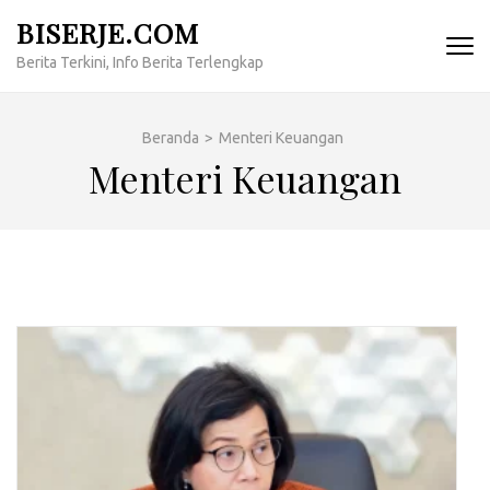
Lompat
BISERJE.COM
ke
Berita Terkini, Info Berita Terlengkap
konten
(Tekan
Enter)
Beranda
>
Menteri Keuangan
Menteri Keuangan