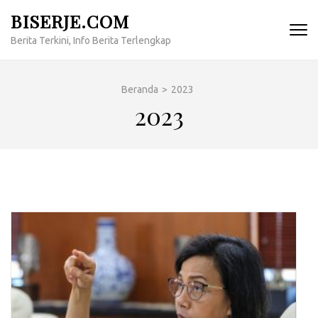
Lompat
BISERJE.COM
ke
Berita Terkini, Info Berita Terlengkap
konten
(Tekan
Enter)
Beranda
>
2023
2023