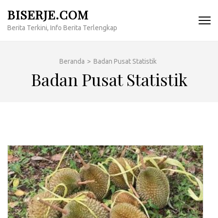
Lompat
BISERJE.COM
ke
Berita Terkini, Info Berita Terlengkap
konten
(Tekan
Enter)
Beranda
>
Badan Pusat Statistik
Badan Pusat Statistik