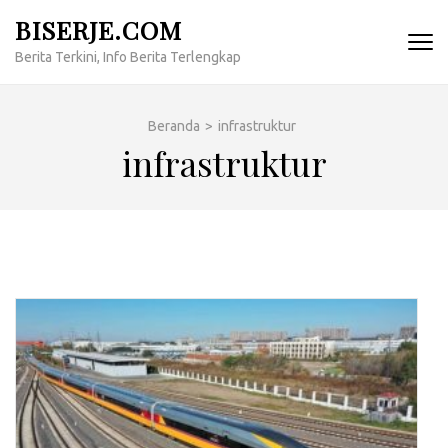
Lompat
BISERJE.COM
ke
Berita Terkini, Info Berita Terlengkap
konten
(Tekan
Enter)
Beranda
>
infrastruktur
infrastruktur