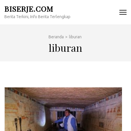
Lompat
BISERJE.COM
ke
Berita Terkini, Info Berita Terlengkap
konten
(Tekan
Enter)
Beranda
>
liburan
liburan