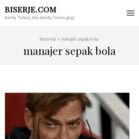
Lompat
BISERJE.COM
ke
Berita Terkini, Info Berita Terlengkap
konten
(Tekan
Enter)
Beranda
>
manajer sepak bola
manajer sepak bola