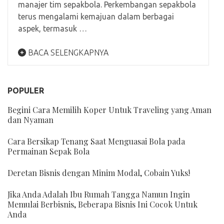
manajer tim sepakbola. Perkembangan sepakbola
terus mengalami kemajuan dalam berbagai
aspek, termasuk …
BACA SELENGKAPNYA
POPULER
Begini Cara Memilih Koper Untuk Traveling yang Aman
dan Nyaman
Cara Bersikap Tenang Saat Menguasai Bola pada
Permainan Sepak Bola
Deretan Bisnis dengan Minim Modal, Cobain Yuks!
Jika Anda Adalah Ibu Rumah Tangga Namun Ingin
Memulai Berbisnis, Beberapa Bisnis Ini Cocok Untuk
Anda