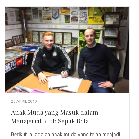
23 APRIL 2019
Anak Muda yang Masuk dalam
Manajerial Klub Sepak Bola
Berikut ini adalah anak muda yang telah menjadi