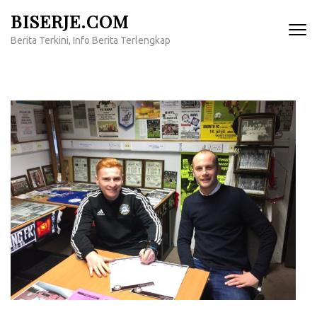
Lompat
BISERJE.COM
ke
Berita Terkini, Info Berita Terlengkap
konten
(Tekan
Enter)