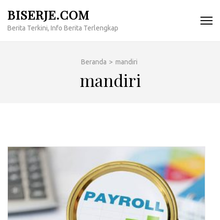
Lompat
BISERJE.COM
ke
Berita Terkini, Info Berita Terlengkap
konten
(Tekan
Enter)
Beranda
>
mandiri
mandiri