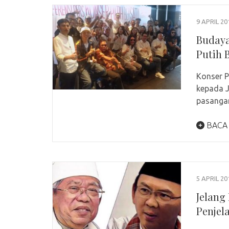
9 APRIL 20
Budaya
Putih 
Konser P
kepada J
pasanga
BACA
5 APRIL 20
Jelang 
Penjel