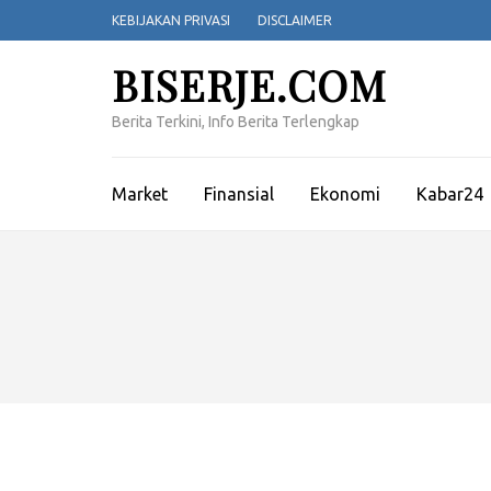
Lompat
KEBIJAKAN PRIVASI
DISCLAIMER
ke
konten
BISERJE.COM
(Tekan
Enter)
Berita Terkini, Info Berita Terlengkap
Market
Finansial
Ekonomi
Kabar24