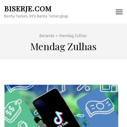
Lompat
BISERJE.COM
ke
Berita Terkini, Info Berita Terlengkap
konten
(Tekan
Enter)
Beranda
>
Mendag Zulhas
Mendag Zulhas