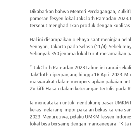
Dikabarkan bahwa Menteri Perdagangan, Zulki
pameran fesyen lokal JakCloth Ramadan 2023. 
tersebut menghadirkan produk dengan kualitas 
Hal ini disampaikan olehnya saat meninjau pel
Senayan, Jakarta pada Selasa (11/4). Sebelumny
Sebanyak 350 jenama lokal turut meramaikan p
” JakCloth Ramadan 2023 tahun ini ramai sekal
JakCloth diperpanjang hingga 16 April 2023. 
masyarakat dalam mempersiapkan pakaian untu
Zulkifli Hasan dalam keterangan tertulis pada Ra
Ia mengatakan untuk mendukung pasar UMKM In
keras melarang impor pakaian bekas karena s
2023. Menurutnya, pelaku UMKM fesyen Indones
lokal bisa bersaing dengan mancanegara. “Kita