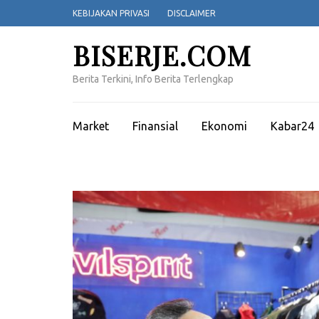
Lompat
KEBIJAKAN PRIVASI
DISCLAIMER
ke
konten
BISERJE.COM
(Tekan
Enter)
Berita Terkini, Info Berita Terlengkap
Market
Finansial
Ekonomi
Kabar24