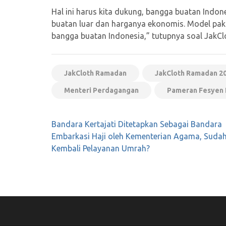
Hal ini harus kita dukung, bangga buatan Indon
buatan luar dan harganya ekonomis. Model pakai
bangga buatan Indonesia,” tutupnya soal JakC
JakCloth Ramadan
JakCloth Ramadan 2
Menteri Perdagangan
Pameran Fesyen 
Navigasi
Bandara Kertajati Ditetapkan Sebagai Bandara
pos
Embarkasi Haji oleh Kementerian Agama, Suda
Kembali Pelayanan Umrah?