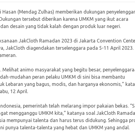
fli Hasan (Mendag Zulhas) memberikan dukungan penyelengga
Dukungan tersebut diberikan karena UMKM yang ikut acara
dan desain yang tidak kalah dengan produk luar negeri.
aksanaan JakCloth Ramadan 2023 di Jakarta Convention Cente
a, JakCloth diagendakan terselenggara pada 5-11 April 2023.
ameran.
i. Melihat animo masyarakat yang begitu besar, penyelenggar
Mudah-mudahan peran pelaku UMKM di sini bisa membantu
k Lebaran yang bagus, modis, dan harganya ekonomis,” kata
bu, 12 April.
donesia, pemerintah telah melarang impor pakaian bekas. “
angat mengganggu UMKM kita,” katanya soal JakCloth Ramad
ia mempunyai talenta dan harus terus didukung. Sehingga p
 ini punya talenta-talenta yang hebat dan UMKM yang andal.