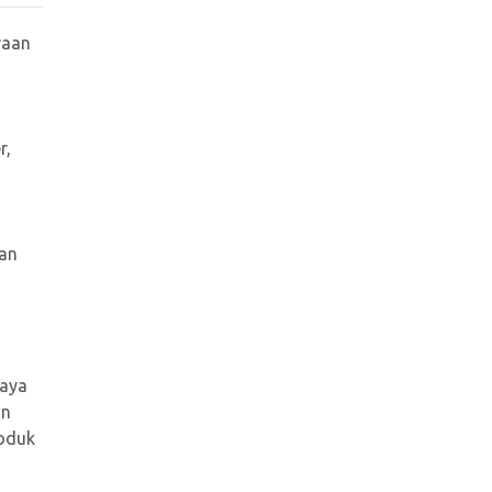
raan
r,
aan
Saya
an
roduk