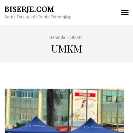
Lompat
BISERJE.COM
ke
Berita Terkini, Info Berita Terlengkap
konten
(Tekan
Enter)
Beranda
>
UMKM
UMKM