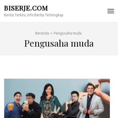
Lompat
BISERJE.COM
ke
Berita Terkini, Info Berita Terlengkap
konten
(Tekan
Enter)
Beranda
>
Pengusaha muda
Pengusaha muda