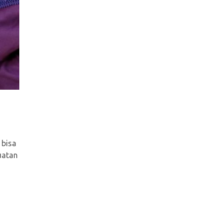
 bisa
uatan