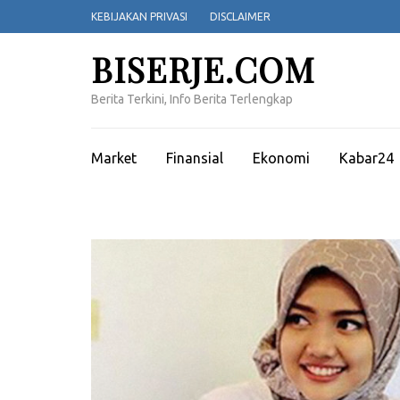
Lompat
KEBIJAKAN PRIVASI
DISCLAIMER
ke
konten
BISERJE.COM
(Tekan
Enter)
Berita Terkini, Info Berita Terlengkap
Market
Finansial
Ekonomi
Kabar24