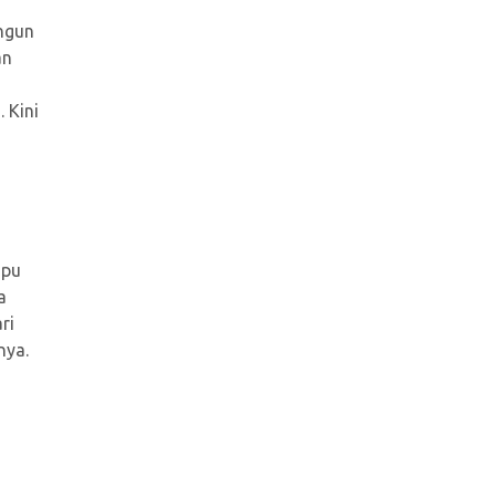
ngun
an
 Kini
a
mpu
a
ri
nya.