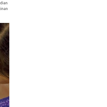
udian
jinan