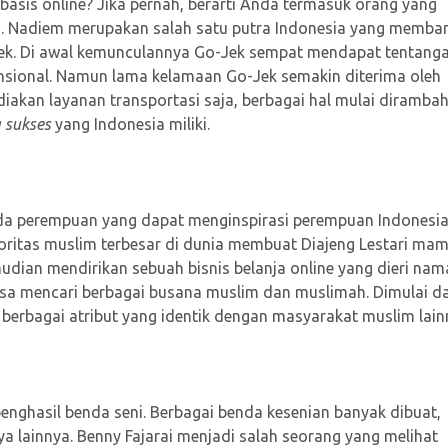
sis online? Jika pernah, berarti Anda termasuk orang yang
. Nadiem merupakan salah satu putra Indonesia yang memba
-Jek. Di awal kemunculannya Go-Jek sempat mendapat tentang
ensional. Namun lama kelamaan Go-Jek semakin diterima oleh
akan layanan transportasi saja, berbagai hal mulai dirambah.
 sukses
yang Indonesia miliki.
muda perempuan yang dapat menginspirasi perempuan Indonesi
oritas muslim terbesar di dunia membuat Diajeng Lestari ma
mudian mendirikan sebuah bisnis belanja online yang dieri nam
bisa mencari berbagai busana muslim dan muslimah. Dimulai da
n berbagai atribut yang identik dengan masyarakat muslim lain
enghasil benda seni. Berbagai benda kesenian banyak dibuat,
iya lainnya. Benny Fajarai menjadi salah seorang yang melihat