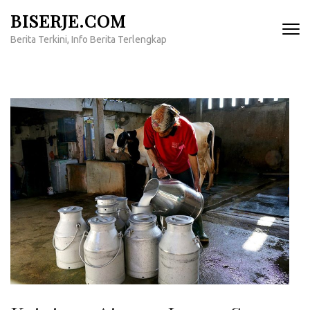
Lompat
BISERJE.COM
ke
Berita Terkini, Info Berita Terlengkap
konten
(Tekan
Enter)