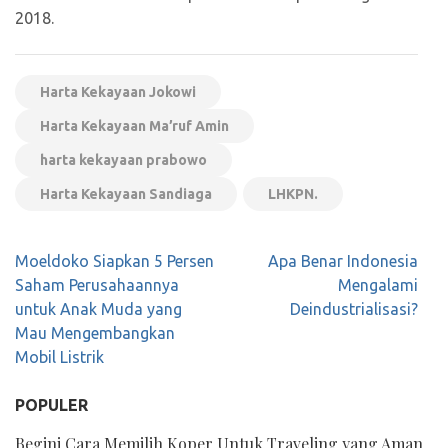
2018.
Harta Kekayaan Jokowi
Harta Kekayaan Ma’ruf Amin
harta kekayaan prabowo
Harta Kekayaan Sandiaga
LHKPN.
Navigasi
Moeldoko Siapkan 5 Persen
Apa Benar Indonesia
pos
Saham Perusahaannya
Mengalami
untuk Anak Muda yang
Deindustrialisasi?
Mau Mengembangkan
Mobil Listrik
POPULER
Begini Cara Memilih Koper Untuk Traveling yang Aman