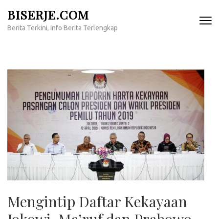
Lompat
BISERJE.COM
ke
Berita Terkini, Info Berita Terlengkap
konten
(Tekan
Enter)
Mengintip Daftar Kekayaan
Jokowi-Ma’ruf dan Prabowo-