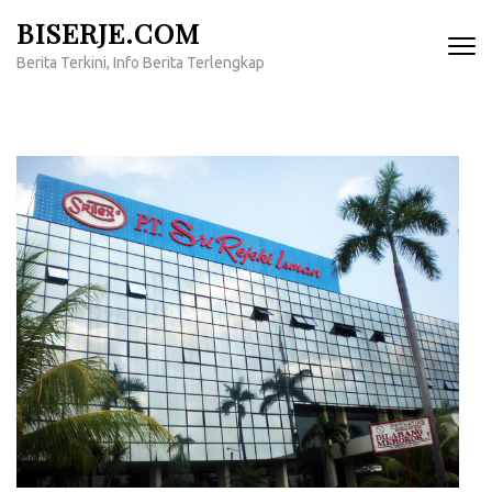
Lompat
BISERJE.COM
ke
Berita Terkini, Info Berita Terlengkap
konten
(Tekan
Enter)