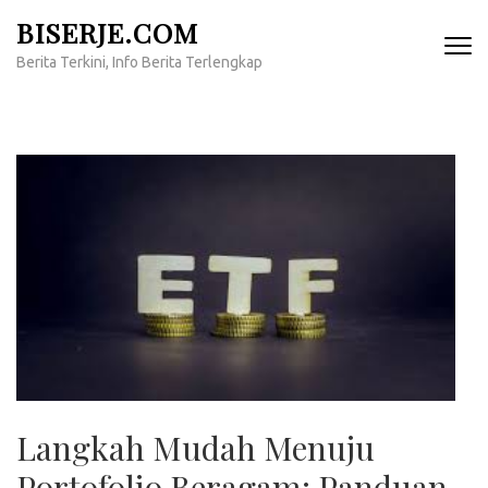
Lompat
BISERJE.COM
ke
Berita Terkini, Info Berita Terlengkap
konten
(Tekan
Enter)
Langkah Mudah Menuju
Portofolio Beragam: Panduan