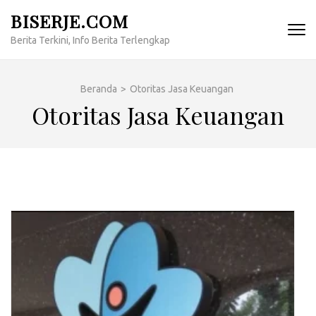
Lompat
BISERJE.COM
ke
Berita Terkini, Info Berita Terlengkap
konten
(Tekan
Enter)
Beranda
>
Otoritas Jasa Keuangan
Otoritas Jasa Keuangan