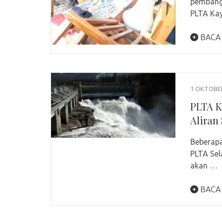
pembang
PLTA Kay
BACA
1 OKTOBE
PLTA K
Aliran
Beberapa
PLTA Sel
akan …
BACA