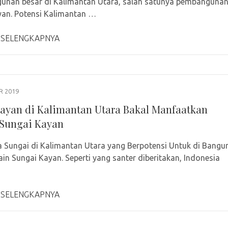
unan besar di Kalimantan Utara, salah satunya pembanguna
an. Potensi Kalimantan …
 SELENGKAPNYA
R 2019
ayan di Kalimantan Utara Bakal Manfaatkan
 Sungai Kayan
 Sungai di Kalimantan Utara yang Berpotensi Untuk di Bangu
ain Sungai Kayan. Seperti yang santer diberitakan, Indonesia
 SELENGKAPNYA