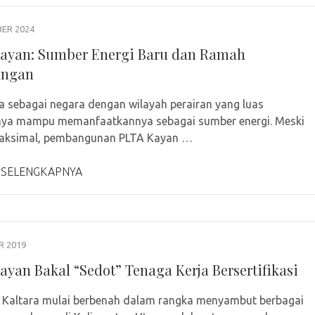
ER 2024
ayan: Sumber Energi Baru dan Ramah
ungan
a sebagai negara dengan wilayah perairan yang luas
nya mampu memanfaatkannya sebagai sumber energi. Meski
aksimal, pembangunan PLTA Kayan …
 SELENGKAPNYA
R 2019
ayan Bakal “Sedot” Tenaga Kerja Bersertifikasi
Kaltara mulai berbenah dalam rangka menyambut berbagai