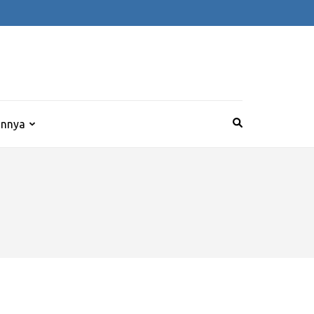
innya