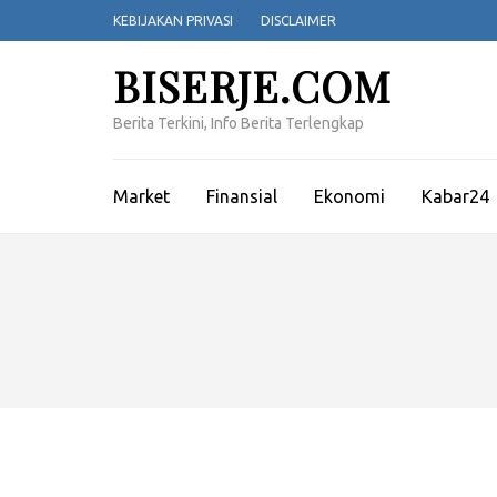
Lompat
KEBIJAKAN PRIVASI
DISCLAIMER
ke
konten
BISERJE.COM
(Tekan
Enter)
Berita Terkini, Info Berita Terlengkap
Market
Finansial
Ekonomi
Kabar24