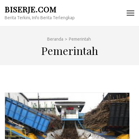
Lompat
BISERJE.COM
ke
Berita Terkini, Info Berita Terlengkap
konten
(Tekan
Enter)
Beranda
>
Pemerintah
Pemerintah